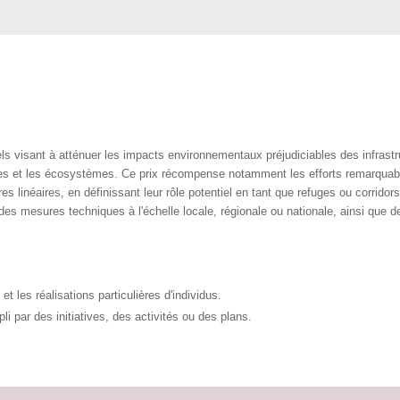
ls visant à atténuer les impacts environnementaux préjudiciables des infras
ces et les écosystèmes. Ce prix récompense notamment les efforts remarquabl
res linéaires, en définissant leur rôle potentiel en tant que refuges ou corridor
des mesures techniques à l'échelle locale, régionale ou nationale, ainsi que de
 les réalisations particulières d'individus.
i par des initiatives, des activités ou des plans.