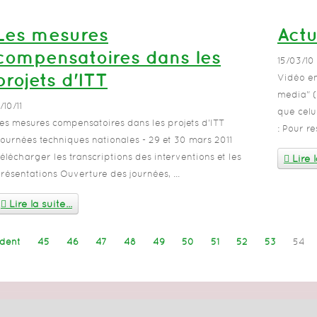
Les mesures
Actu
compensatoires dans les
15/03/10
projets d'ITT
Vidéo en
media" (
/10/11
que celu
es mesures compensatoires dans les projets d'ITT
: Pour re
ournées techniques nationales - 29 et 30 mars 2011
élécharger les transcriptions des interventions et les
Lire l
résentations Ouverture des journées, ...
Lire la suite...
dent
45
46
47
48
49
50
51
52
53
54