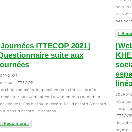
pour la 
2016 et 
des bord
Read 
[Journées ITTECOP 2021]
[Web
Questionnaire suite aux
KHEO
journées
soci
espa
021-01-25
liné
ournées ITTECOP
erci de compléter le questionnaire ci-dessous afin
2021-01-
'améliorer nos webinaires. Le webinaire a répondu à
Webinai
os attentes : Pas du tout d'accord Pas d'accord D'accord
Les prog
out à fait d'accord Le contenu ...
ITTECOP 
de webina
Read more...
regards 