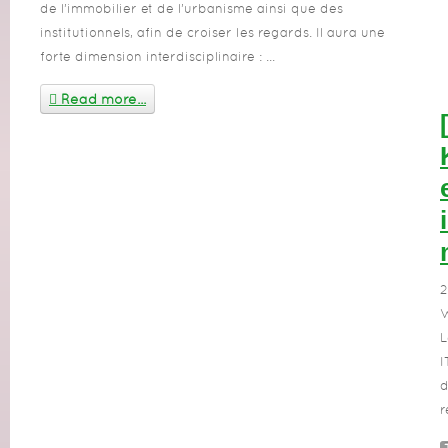
de l’immobilier et de l’urbanisme ainsi que des
institutionnels, afin de croiser les regards. Il aura une
forte dimension interdisciplinaire : ...
Read more...
2
W
L
I
d
r