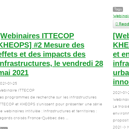
Tags
Webinai
Read 
[Webinaires ITTECOP
[Web
KHEOPS] #2 Mesure des
KHEO
effets et des impacts des
et e
infrastructures, le vendredi 28
infr
mai 2021
urba
inno
021-01-25
ebinaire ITTECOP
2021-01-
es programmes de recherche sur les infrastructures
Webinai
TTECOP et KHEOPS s’unissent pour présenter une série
Le trois
e webinaires intitulée : Infrastructures et territoires :
environn
egards croisés France-Québec des ...
proposit
2021 -> M