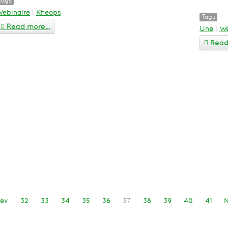
Tags
ebinaire
|
Kheops
Tags
Read more...
Une
|
We
Read 
rev
32
33
34
35
36
37
38
39
40
41
N