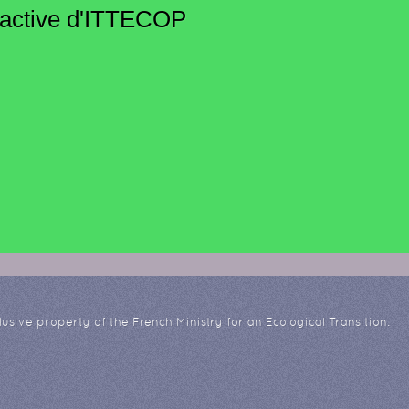
ractive d'ITTECOP
usive property of the French Ministry for an Ecological Transition.