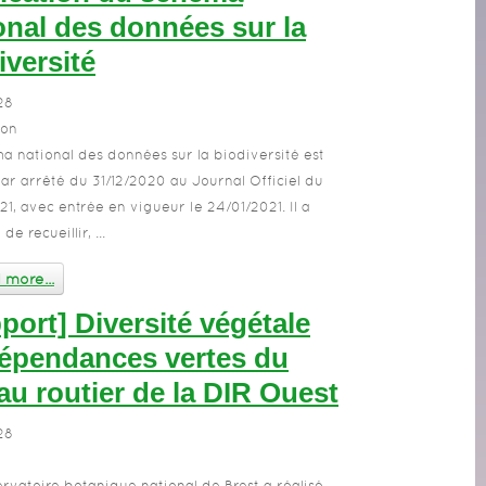
onal des données sur la
iversité
28
ion
a national des données sur la biodiversité est
par arrêté du 31/12/2020 au Journal Officiel du
21, avec entrée en vigueur le 24/01/2021. Il a
de recueillir, ...
more...
port] Diversité végétale
épendances vertes du
au routier de la DIR Ouest
28
rvatoire botanique national de Brest a réalisé