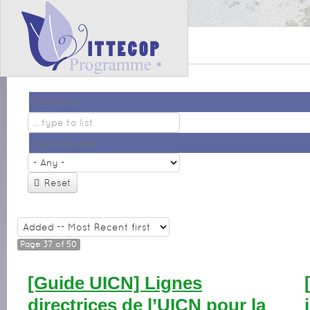
Feed Entries
Text Search
Type d'Actualité
Reset
Page 37 of 50
[Guide UICN] Lignes
directrices de l’UICN pour la