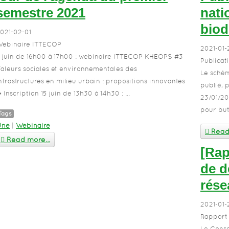
semestre 2021
nati
biod
021-02-01
ebinaire ITTECOP
2021-01-
 juin de 16h00 à 17h00 : webinaire ITTECOP KHEOPS #3
Publicat
aleurs sociales et environnementales des
Le schém
nfrastructures en milieu urbain : propositions innovantes
publié, 
 Inscription 15 juin de 13h30 à 14h30 : ...
23/01/20
pour but 
Tags
Une
|
Webinaire
Read 
Read more...
[Rap
de d
rése
2021-01-
Rapport
Le Conse