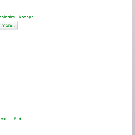
binaire
|
Kheops
more...
ext
End