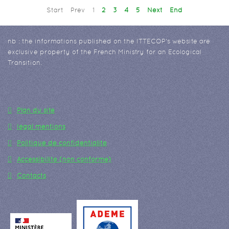
Start
Prev
1
2
3
4
5
Next
End
nb : the informations published on the ITTECOP's website are
exclusive property of the French Ministry for an Ecological
Transition.
Plan du site
legal mentions
Politique de confidentialité
Accessibilité (non conforme)
Contacts