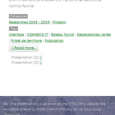
Kortrijk-Tournai
Categories
Researches 2008 - 2009
|
Projects
Tags
Interface
|
COHNECS-IT
|
Réseau fluvial
|
Dépendances vertes
|
Projet de territoire
|
Publication
Read more...
Présentation (2)
Présentation (3)
nb : the informations published on the ITTECOP's website are
exclusive property of the French Ministry for an Ecological
Transition.