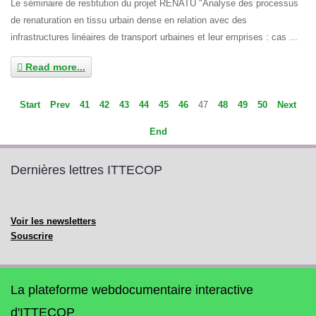
Le séminaire de restitution du projet RENATU "Analyse des processus
de renaturation en tissu urbain dense en relation avec des
infrastructures linéaires de transport urbaines et leur emprises : cas ...
Read more...
Start
Prev
41
42
43
44
45
46
47
48
49
50
Next
End
Dernières lettres ITTECOP
Voir les newsletters
Souscrire
La plateforme webdocumentaire interactive
d'ITTECOP