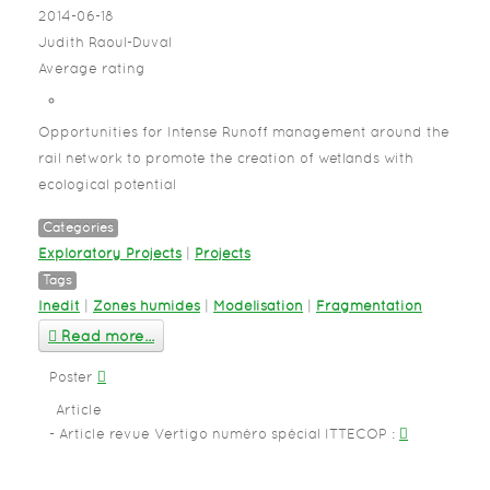
2014-06-18
Judith Raoul-Duval
Average rating
Opportunities for Intense Runoff management around the
rail network to promote the creation of wetlands with
ecological potential
Categories
Exploratory Projects
|
Projects
Tags
Inedit
|
Zones humides
|
Modélisation
|
Fragmentation
Read more...
Poster
Article
Article revue Vertigo numéro spécial ITTECOP
: