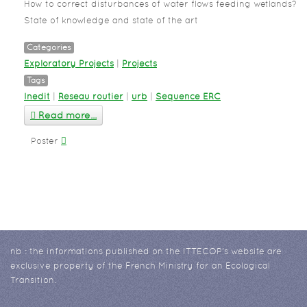
How to correct disturbances of water flows feeding wetlands?
State of knowledge and state of the art
Categories
Exploratory Projects
|
Projects
Tags
Inedit
|
Réseau routier
|
urb
|
Séquence ERC
Read more...
Poster
nb : the informations published on the ITTECOP's website are
exclusive property of the French Ministry for an Ecological
Transition.