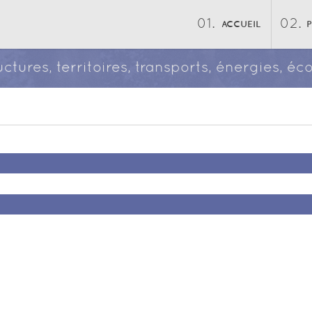
ACCUEIL
ructures, territoires, transports, énergies, 