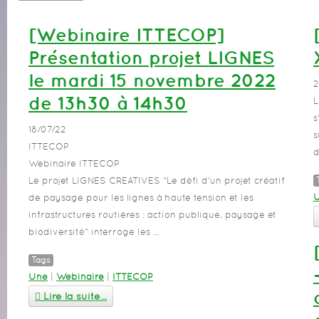
[Webinaire ITTECOP]
Présentation projet LIGNES
le mardi 15 novembre 2022
2
de 13h30 à 14h30
L
s
18/07/22
s
ITTECOP
d
Webinaire ITTECOP
Le projet LIGNES CREATIVES "Le défi d’un projet créatif
de paysage pour les lignes à haute tension et les
infrastructures routières : action publique, paysage et
biodiversité" interroge les ...
Tags
Une
|
Webinaire
|
ITTECOP
Lire la suite...