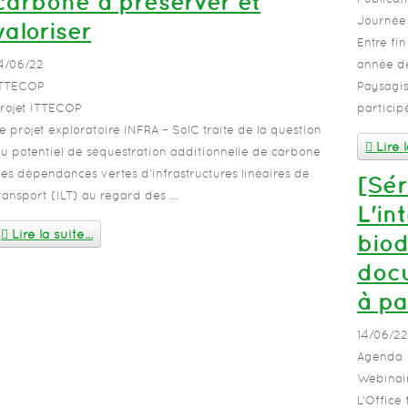
carbone à préserver et
Journée
valoriser
Entre fi
4/06/22
année de
ITTECOP
Paysagis
rojet ITTECOP
particip
e projet exploratoire INFRA – SolC traite de la question
Lire l
u potentiel de séquestration additionnelle de carbone
es dépendances vertes d'infrastructures linéaires de
[Sér
ransport (ILT) au regard des ...
L'in
Lire la suite...
biod
docu
à pa
14/06/22
Agenda
Webinai
L’Office