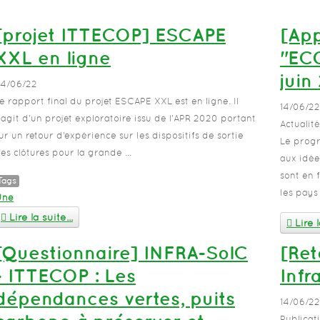
[projet ITTECOP] ESCAPE
[App
XXL en ligne
"ECO
juin
4/06/22
e rapport final du projet ESCAPE XXL est en ligne. Il
14/06/22
'agit d'un projet exploratoire issu de l'APR 2020 portant
Actualit
ur un retour d’expérience sur les dispositifs de sortie
Le progr
es clôtures pour la grande ...
aux idée
sont en 
Tags
les pays 
Une
Lire la suite...
Lire l
[Questionnaire] INFRA-SolC
[Ret
- ITTECOP : Les
Infr
dépendances vertes, puits
14/06/22
Publicat