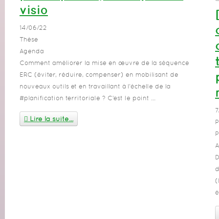
visio
14/06/22
Thèse
Agenda
Comment améliorer la mise en œuvre de la séquence
ERC (éviter, réduire, compenser) en mobilisant de
nouveaux outils et en travaillant à l’échelle de la
#planification territoriale ? C’est le point ...
7
Lire la suite...
P
P
A
D
d
(
é