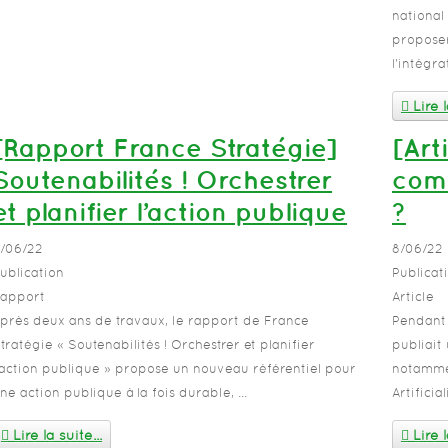
national
proposer
l'intégra
Lire l
[Rapport France Stratégie]
[Art
Soutenabilités ! Orchestrer
com
et planifier l’action publique
?
/06/22
8/06/22
ublication
Publicat
apport
Article
près deux ans de travaux, le rapport de France
Pendant 
tratégie « Soutenabilités ! Orchestrer et planifier
publiait
’action publique » propose un nouveau référentiel pour
notammen
ne action publique à la fois durable, ...
Artificia
Lire la suite...
Lire l