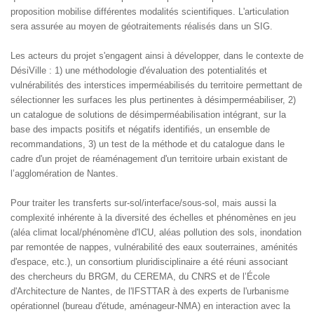
proposition mobilise différentes modalités scientifiques. L'articulation
sera assurée au moyen de géotraitements réalisés dans un SIG.
Les acteurs du projet s'engagent ainsi à développer, dans le contexte de
DésiVille : 1) une méthodologie d'évaluation des potentialités et
vulnérabilités des interstices imperméabilisés du territoire permettant de
sélectionner les surfaces les plus pertinentes à désimperméabiliser, 2)
un catalogue de solutions de désimperméabilisation intégrant, sur la
base des impacts positifs et négatifs identifiés, un ensemble de
recommandations, 3) un test de la méthode et du catalogue dans le
cadre d'un projet de réaménagement d'un territoire urbain existant de
l’agglomération de Nantes.
Pour traiter les transferts sur-sol/interface/sous-sol, mais aussi la
complexité inhérente à la diversité des échelles et phénomènes en jeu
(aléa climat local/phénomène d'ICU, aléas pollution des sols, inondation
par remontée de nappes, vulnérabilité des eaux souterraines, aménités
d'espace, etc.), un consortium pluridisciplinaire a été réuni associant
des chercheurs du BRGM, du CEREMA, du CNRS et de l’École
d'Architecture de Nantes, de l'IFSTTAR à des experts de l'urbanisme
opérationnel (bureau d'étude, aménageur-NMA) en interaction avec la