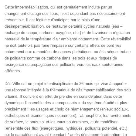
Cette imperméabilisation, qui est généralement induite par un
changement d’usage des lieux, n’est cependant pas nécessairement
irréversible. Il est légitime d'anticiper, par le biais d'une
désimperméabilisation, de restaurer certains cycles naturels (eau –
recharge de nappe, carbone, oxygène, etc.) et de favoriser la régulation
naturelle de la température d’air ambiante notamment. Cette réversibilité
ne doit toutefois pas faire l'impasse sur certains effets de bord liés
notamment aux remontées de nappes phréatiques ou à la séquestration
de polluants comme de carbone dans les sols et aux risques de
résurgence ou propagation des polluants vers les eaux souterraines
afférents.
DésiVille est un projet interdisciplinaire de 36 mois qui vise à apporter
une réponse intégrée à la thématique de désimperméabilisation des sols
urbains. Il convient en effet de prendre en considération dans cette
dynamique l'ensemble des « composants » du système étudié et plus
précisément : les usages et choix de réaménagement (enjeux sociaux,
esthétiques et économiques notamment), l'atmosphère, les revêtements
de surface, le sous-sol et les eaux souterraines, et de modéliser
l'ensemble des flux (énergétiques, hydriques, polluants potentiel, etc.)
qui le caractérisent avant / pendant / après désimperméabilisation. La