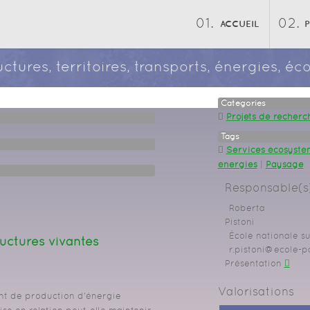
ACCUEIL
ructures, territoires, transports, énergies, 
Categories
Projets de recherc
Tags
Services écosysté
énergies
|
Paysage
Responsable(s)
Roberta
Pistoni
École nationale s
ructures vivantes
r.pistoni@ecole-p
Présentation
Valorisations
ent de production d'énergie