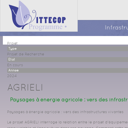
Infrast
Projet
Type
Projet de Recherche
Etat
En cours
Année
2024
AGRIELI
Paysages à énergie agricole : vers des infrast
Paysages à énergie agricole : vers des infrastructures vivantes
Le projet AGRIELI interroge la relation entre le projet d'équipem