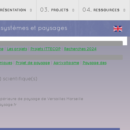
PRÉSENTATION
PROJETS
RESSOURCES
écosystèmes et paysages
he
|
Les projets
|
Projets ITTECOP
|
Recherches 2024
miques
|
Projet de paysage
|
Agrivoltaïsme
|
Paysage des
 scientifique(s)
upérieure de paysage de Versailles Marseille
aysage.fr