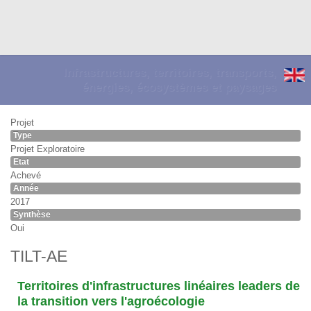
Infrastructures, territoires, transports,
énergies, écosystèmes et paysages
Projet
Type
Projet Exploratoire
Etat
Achevé
Année
2017
Synthèse
Oui
TILT-AE
Territoires d'infrastructures linéaires leaders de
la transition vers l'agroécologie