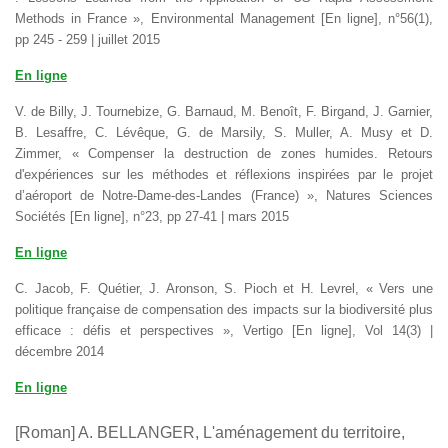
Methods in France »
, Environmental Management [En ligne], n°56(1),
pp 245 - 259 | juillet 2015
En ligne
V. de Billy, J. Tournebize, G. Barnaud, M. Benoît, F. Birgand, J. Garnier,
B. Lesaffre, C. Lévêque, G. de Marsily, S. Muller, A. Musy et D.
Zimmer,
« Compenser la destruction de zones humides. Retours
d'expériences sur les méthodes et réflexions inspirées par le projet
d’aéroport de Notre-Dame-des-Landes (France) »
, Natures Sciences
Sociétés [En ligne], n°23, pp 27-41 | mars 2015
En ligne
C. Jacob, F. Quétier, J. Aronson, S. Pioch et H. Levrel,
« Vers une
politique française de compensation des impacts sur la biodiversité plus
efficace : défis et perspectives »
, Vertigo [En ligne], Vol 14(3) |
décembre 2014
En ligne
[Roman] A. BELLANGER, L'aménagement du territoire,