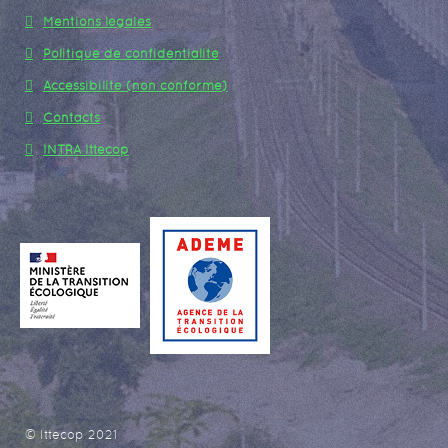
Mentions légales
Politique de confidentialité
Accessibilité (non conforme)
Contacts
INTRA Ittecop
© Ittecop 2021