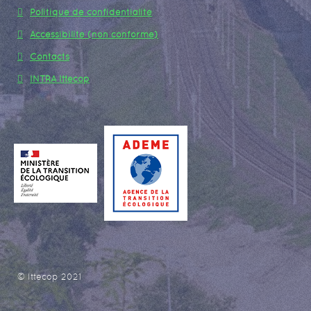
Politique de confidentialité
Accessibilité (non conforme)
Contacts
INTRA Ittecop
© Ittecop 2021