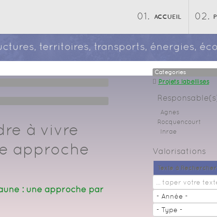
ACCUEIL
ructures, territoires, transports, énergies, 
Categories
Projets labéllisés
Responsable(s)
Agnes
Rocquencourt
re à vivre
Inrae
ne approche
Valorisations
Texte à Rechercher
aune : une approche par