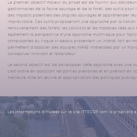
Le premier objectif majeur du projet est de fournir aux décideur
gestionnaires de la faune sauvage et de la forêt, des outils pour l
des impacts potentiels des ongulés sauvages et appréhender leur
imprévisible. Ces outils proposeront une approche par la notion 
renouvellement des forêts, les collisions et les maladies liées aux
également la perspective d'une approche multirisque pour facilite
composantes du risque ci-dessus présentent un intérêt fort en ma
permettent d’associer des équipes INRAE intéressées par un tra
conceptuel innovant et fédérateur.
Le second objectif est de développer cette approche avec une ouver
c’est-à-dire en associant les parties prenantes et en prenant en 
meilleure mise en œuvre et appropriation des politiques publiqu
Les informations diffusées sur le site ITTECOP sont la propriété e