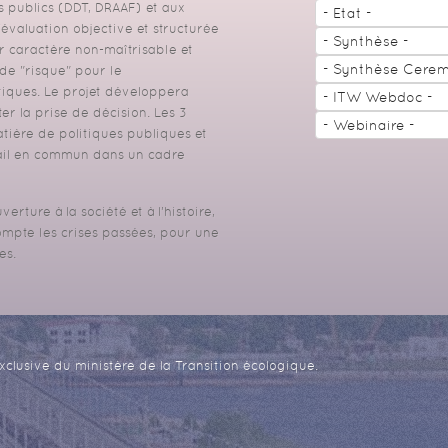
s publics (DDT, DRAAF) et aux
'évaluation objective et structurée
 caractère non-maîtrisable et
de "risque" pour le
 tiques. Le projet développera
r la prise de décision. Les 3
tière de politiques publiques et
vail en commun dans un cadre
ture à la société et à l’histoire,
compte les crises passées, pour une
es.
xclusive du ministère de la Transition écologique.