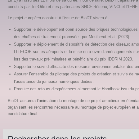
LIFE) à l’issu des 12 mois de sa durée. Pour ce faire, BioDT capitalisera
conduits par TerrOïko et ses partenaires SNCF Réseau, VINCI et l’IENE.
Le projet européen construit à l’issue de BioDT visera à :
Supporter le développement open source des briques technologiques
des chaînes de traitement proposées par Moulherat et al. (2023).
Supporter le déploiement de dispositifs de détection des oiseaux amo
ITTECOP sur les aéroports et la mise en œuvre d’aménagements sur 
lors des travaux préliminaires et bénéficiaire du prix IDDRIM 2023.
Supporter le suivi d’efficacité des mesures environnementales des proj
Assurer l’ensemble du pilotage des projets de création et suivis de
l’assistance de jumeaux numériques dédiés.
Produire des retours d’expériences alimentant le Handbook issu du p
BioDT assurera l’animation du montage de ce projet ambitieux en étendan
organisant les rencontres nécessaire au montage de projet européen et a
candidature final.