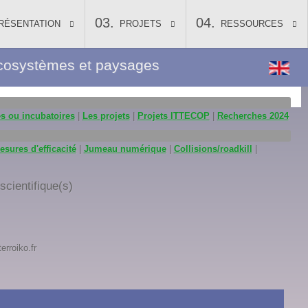
RÉSENTATION
PROJETS
RESSOURCES
, écosystèmes et paysages
es ou incubatoires
|
Les projets
|
Projets ITTECOP
|
Recherches 2024
esures d'efficacité
|
Jumeau numérique
|
Collisions/roadkill
|
cientifique(s)
rroiko.fr