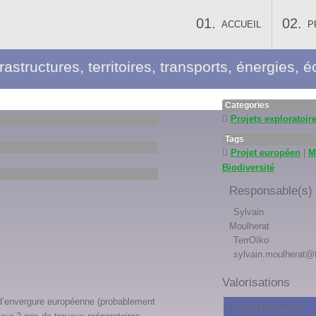
ACCUEIL
P
frastructures, territoires, transports, énergies
Categories
Projets exploratoir
Tags
Projet européen
|
M
Biodiversité
Responsable(s) s
Sylvain
Moulherat
TerrOïko
sylvain.moulherat@te
Valorisations
t d’envergure européenne (probablement
Texte à Rechercher