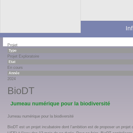
In
Projet
Type
Projet Exploratoire
Etat
En cours
Année
2024
BioDT
Jumeau numérique pour la biodiversité
Jumeau numérique pour la biodiversité
BioDT est un projet incubatoire dont l’ambition est de proposer un proje