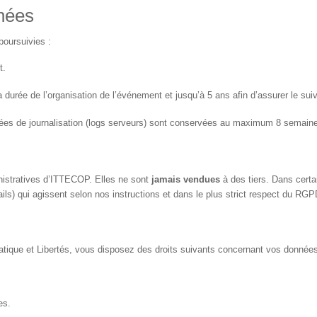
nées
oursuivies :
t.
durée de l’organisation de l’événement et jusqu’à 5 ans afin d’assurer le suiv
es de journalisation (logs serveurs) sont conservées au maximum 8 semaines
istratives d’ITTECOP. Elles ne sont
jamais vendues
à des tiers. Dans cert
ils) qui agissent selon nos instructions et dans le plus strict respect du RGP
tique et Libertés, vous disposez des droits suivants concernant vos données
es.