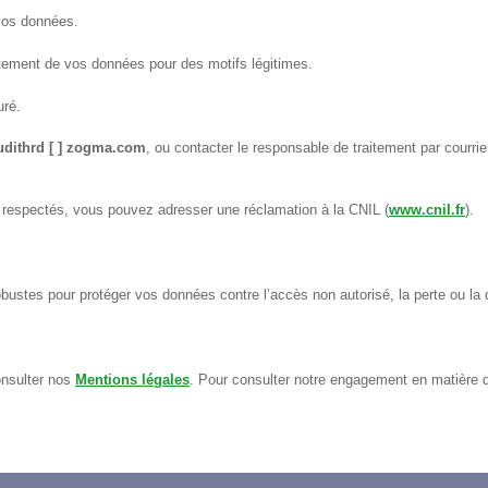
vos données.
itement de vos données pour des motifs légitimes.
uré.
udithrd [ ] zogma.com
, ou contacter le responsable de traitement par courr
 respectés, vous pouvez adresser une réclamation à la CNIL (
www.cnil.fr
).
stes pour protéger vos données contre l’accès non autorisé, la perte ou la d
consulter nos
Mentions légales
. Pour consulter notre engagement en matière d