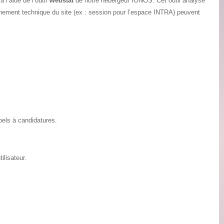
l’aide de l’outil
Webstat
de notre hébergeur IONOS. Cet outil analyse
onnement technique du site (ex : session pour l’espace INTRA) peuvent
pels à candidatures.
ilisateur.