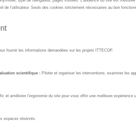
ymisée, type de navigateur, pages visitées. L’audience du site est mesurée à 
eil de l’utilisateur. Seuls des cookies strictement nécessaires au bon foncti
ent
us fournir les informations demandées sur les projets ITTECOP.
luation scientifique :
Piloter et organiser les interventions, examiner les ap
fic et améliorer l’ergonomie du site pour vous offrir une meilleure expérience ut
ux espaces réservés.