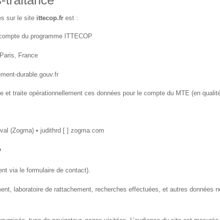
-traitance
s sur le site
ittecop.fr
est :
 le compte du programme ITTECOP
Paris, France
ment-durable.gouv.fr
e et traite opérationnellement ces données pour le compte du MTE (en qualité d
val (Zogma) • judithrd [ ] zogma.com
?
 via le formulaire de contact).
ent, laboratoire de rattachement, recherches effectuées, et autres données 