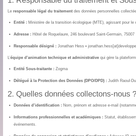
1. Responsable du traitement et Sous
Le
responsable légal du traitement
des données personnelles collectée
Entité :
Ministère de la transition écologique (MTE), agissant pour
Adresse :
Hôtel de Roquelaure, 246 boulevard Saint-Germain, 75007 
Responsable désigné :
Jonathan Hess • jonathan.hess[at]developpe
L’
équipe d’animation technique et administrative
qui gère la plateform
Entité Sous-traitante :
Zogma
Délégué à la Protection des Données (DPO/DPD) :
Judith Raoul-Du
2. Quelles données collectons-nous 
Données d’identification :
Nom, prénom et adresse e-mail (notamment
Informations professionnelles et académiques :
Statut, établissem
événements.