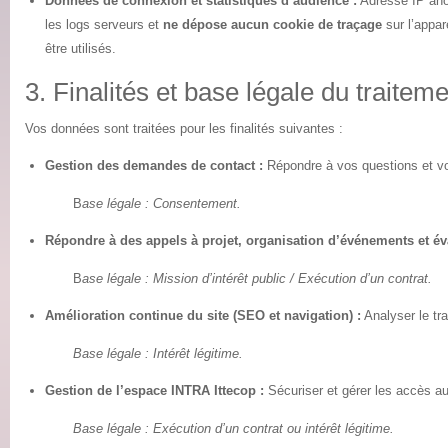
Données de connexion et statistiques d’audience :
Adresse IP anon
les logs serveurs et
ne dépose aucun cookie de traçage
sur l’appar
être utilisés.
3. Finalités et base légale du traitem
Vos données sont traitées pour les finalités suivantes :
Gestion des demandes de contact :
Répondre à vos questions et vo
B
ase légale : Consentement.
Répondre à des appels à projet, organisation d’événements et éva
B
ase légale : Mission d’intérêt public / Exécution d’un contrat.
Amélioration continue du site (SEO et navigation) :
Analyser le tra
Base légale : Intérêt légitime.
Gestion de l’espace INTRA Ittecop :
Sécuriser et gérer les accès a
Base légale : Exécution d’un contrat ou intérêt légitime.