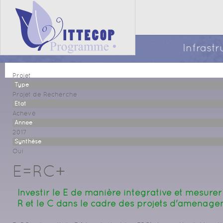
Infrast
Projet
Type
Projet de Recherche
Etat
Achevé
Année
2017
Synthèse
Oui
E=RC+
Investir le E de manière intégrative et mesure
R et le C dans le cadre des projets d'aménage