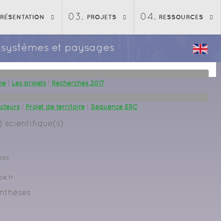
PRÉSENTATION
PROJETS
RESSOURCES
écosystèmes et paysages
he
|
Les projets
|
Recherches 2017
cteurs
|
Projet de territoire
|
Séquence ERC
 scientifique(s)
éas
be.fr
nthèses