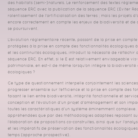
des habitats (semi-)naturels. Le renforcement des textes réglemen
séquence ERC avec la publication de la séquence ERC (Eviter R
ralentissement de l’artificialisation des terres ; mais les proje
encore correctement en compte les enjeux de biodiversité et de ce 
se poursuivent.
L’évolution réglementaire récente, passant de la prise en compt
protégées à la prise en compte des fonctionnalités écologiques à 
et les continuités écologiques, introduit la nécessité de réfléchi
séquence ERC. En effet, si le E est relativement envisageable vis-
patrimoniale, en est-il de même lorsqu’on intègre la biodiversité
écologiques ?
Ce type de questionnement interpelle conjointement les sciences 
progresser ensemble sur l’efficience et la prise en compte des fo
faisant le lien entre biodiversité, intégrité fonctionnelle et servi
conception et l’évolution d’un projet d’aménagement et son impact
toutes les caractéristiques d’un système éminemment complexe. E
appréhendées que par des méthodologies adaptées reposant sur
l’élaboration de propositions co-construites, ainsi que sur l’analy
et les impératifs de préservation des fonctionnalités écologiques 
temps (approche prospective).