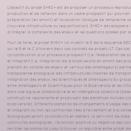
L’objectif du projet E=RC+ est de proposer un processus reprodu
production et de réflexion dans un cadre prospectif qui pourrait 
préparation (en amont) et l’évaluation (analyse de l’empreinte so
(nouvelle infrastructure ou requalification). E=RC+ développera
d’intégrer la complexité des enjeux et les questions posées par l
Pour ce faire, le projet E=RC+ va investir le E de la séquence E
sur le R et le C à travers deux cas concrets de projets ILT. Ces cas
co-construction d’un processus prospectif (i.e. l’élaboration de sc
et intégratif (i.e. intégration de la biodiversité en amont des p
prenant en compte les enjeux et verrous des aménageurs) permett
transparence écologique des infrastructures linéaires de transport 
intégration des enjeux, les scientifiques et aménageurs du gro
entre Aménageurs et Scientifiques pour la Biodiversité et les Infr
dans une logique collaborative et en intelligence collective (base
constructive, apprenante et produisant des bénéfices mutuels (
biodiversité). Différents scénarios de changements d’usage des sol
et intégrant ou non les contraintes liées à l’évitement et à la cons
écologiques seront co-construits en ateliers. Ils serviront de base
continuités écologiques ; l’évolution positive ou négative des co
revisiter les scénarios jusqu’à trouver un équilibre entre projet