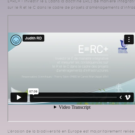
E=RC+ - Investir le E (dans la doctrine ERC) de manière intégra
sur le R et le C dans le cadre de projets d’aménagements d’infras
L’érosion de la biodiversité en Europe est majoritairement reliée 