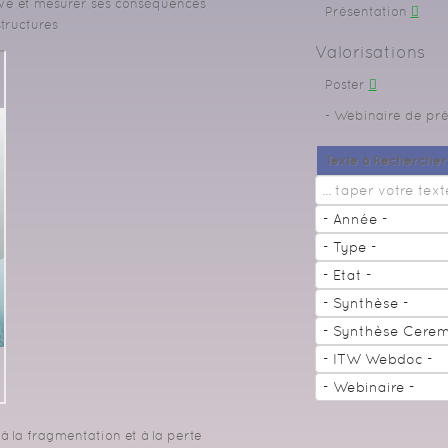
tive et mesurer ses conséquences
Présentation
tructures
Valorisations
Poster
Webinaire de pré
Texte à Rechercher
à la fragmentation et à la perte