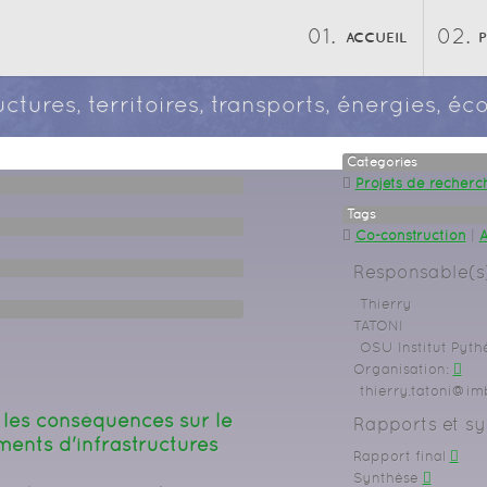
ACCUEIL
ructures, territoires, transports, énergies, 
Categories
Projets de recherc
Tags
Co-construction
|
A
Responsable(s)
Thierry
TATONI
OSU Institut Pyth
Organisation:
thierry.tatoni@im
r les conséquences sur le
Rapports et sy
ments d'infrastructures
Rapport final
Synthèse