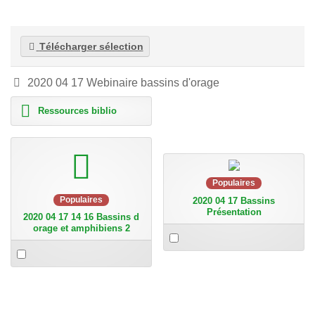
Télécharger sélection
Image
2020 04 17 Webinaire bassins d'orage
D
Ressources biblio
o
s
s
i
video
e
r
Populaires
Populaires
2020 04 17 Bassins
Présentation
2020 04 17 14 16 Bassins d
orage et amphibiens 2
Select
an
Select
item
an
item