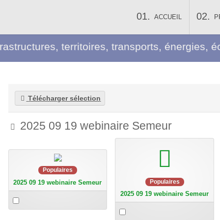
ACCUEIL
P
frastructures, territoires, transports, énergies
Télécharger sélection
Image
2025 09 19 webinaire Semeur
video
Populaires
Populaires
2025 09 19 webinaire Semeur
2025 09 19 webinaire Semeur
Select
an
Select
item
an