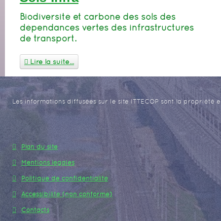
Biodiversité et carbone des sols des
dépendances vertes des infrastructures
de transport.
Lire la suite...
Les informations diffusées sur le site ITTECOP sont la propriété e
Plan du site
Mentions légales
Politique de confidentialité
Accessibilité (non conforme)
Contacts