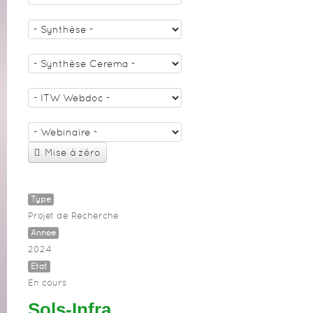
Mise à zéro
Type
Projet de Recherche
Année
2024
Etat
En cours
Sols-Infra