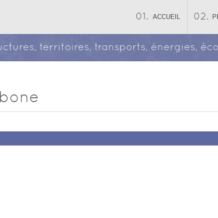
ACCUEIL
P
ructures, territoires, transports, énergies, 
rbone