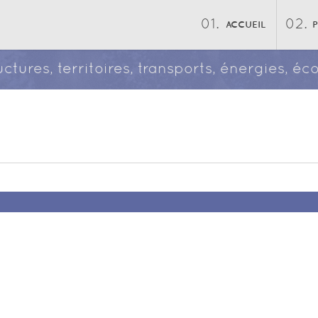
ACCUEIL
ructures, territoires, transports, énergies, 