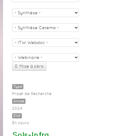
Mise à zéro
Type
Projet de Recherche
Année
2024
Etat
En cours
Sols-Infra