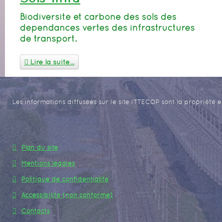
Biodiversité et carbone des sols des
dépendances vertes des infrastructures
de transport.
Lire la suite...
Les informations diffusées sur le site ITTECOP sont la propriété e
Plan du site
Mentions légales
Politique de confidentialité
Accessibilité (non conforme)
Contacts