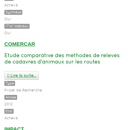
Achevé
Synthèse
Oui
ITW Webdoc
Oui
COMERCAR
Etude comparative des méthodes de relevés
de cadavres d'animaux sur les routes
Lire la suite...
Type
Projet de Recherche
Année
2012
Etat
Achevé
IMPACT