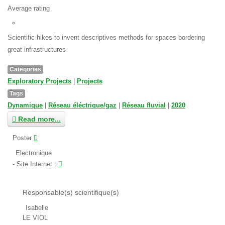
Average rating
Scientific hikes to invent descriptives methods for spaces bordering
great infrastructures
Categories
Exploratory Projects
|
Projects
Tags
Dynamique
|
Réseau éléctrique/gaz
|
Réseau fluvial
|
2020
Read more...
Poster
Electronique
Site Internet
:
Responsable(s) scientifique(s)
Isabelle
LE VIOL