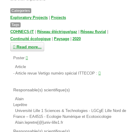
Categories
Exploratory Projects
|
Projects
Tags
COHNECS-IT
|
Réseau éléctrique/gaz
|
Réseau fluvial
|
Continuité écologique
|
Paysage
|
2020
Read more...
Poster
Article
Article revue Vertigo numéro spécial ITTECOP
:
Responsable(s) scientifique(s)
Alain
Leprêtre
Université Lille 1 Sciences & Technologies - LGCgE Lille Nord de
France – EA4515 - Ecologie Numérique et Ecotoxicologie
Alain.lepretre[@]univ-lille1.fr
Responsable(s) scientifique(s)