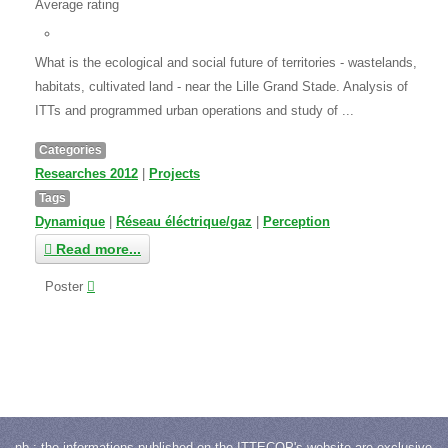
Average rating
What is the ecological and social future of territories - wastelands,
habitats, cultivated land - near the Lille Grand Stade. Analysis of
ITTs and programmed urban operations and study of ...
Categories
Researches 2012
|
Projects
Tags
Dynamique
|
Réseau éléctrique/gaz
|
Perception
Read more...
Poster
nb : the informations published on the ITTECOP's website are exclusive