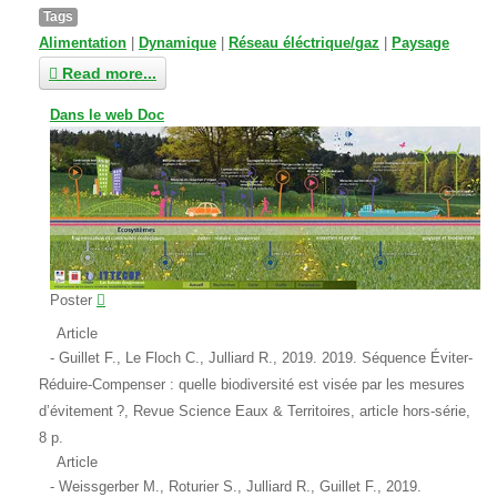
Tags
Alimentation
|
Dynamique
|
Réseau éléctrique/gaz
|
Paysage
Read more...
Dans le web Doc
Poster
Article
Guillet F., Le Floch C., Julliard R., 2019. 2019. Séquence Éviter-
Réduire-Compenser : quelle biodiversité est visée par les mesures
d’évitement ?, Revue Science Eaux & Territoires, article hors-série,
8 p.
Article
Weissgerber M., Roturier S., Julliard R., Guillet F., 2019.