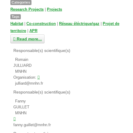
Categories
Research Projects
|
Projects
Tags
Habitat
|
Co-construction
|
Réseau éléctrique/gaz
|
Projet de
territoire
|
APR
Read more...
Responsable(s) scientifique(s)
Romain
JULLIARD
MNHN
Organisation:
julliard@mnhn.fr
Responsable(s) scientifique(s)
Fanny
GUILLET
MNHN
fanny.guillet@mnhn.fr