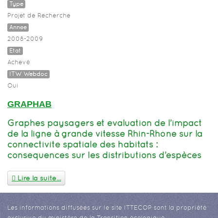
Type
Projet de Recherche
Année
2008-2009
Etat
Achevé
ITW Webdoc
Oui
GRAPHAB
Graphes paysagers et évaluation de l’impact
de la ligne à grande vitesse Rhin-Rhône sur la
connectivité spatiale des habitats :
conséquences sur les distributions d’espèces
Lire la suite...
Les informations diffusées sur le site ITTECOP sont la propriété
exclusive du ministère de la Transition écologique.