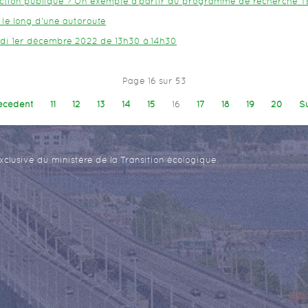
'action publique ? Un exemple à partir du programme de recherche T
le long d'une autoroute
udi 1er décembre 2022 de 13h30 à 14h30
Page 16 sur 53
écédent
11
12
13
14
15
16
17
18
19
20
S
xclusive du ministère de la Transition écologique.