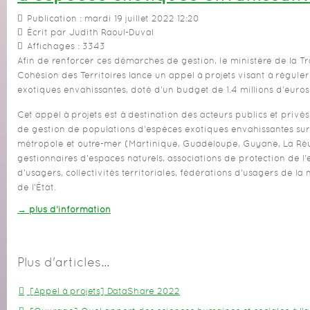
Publication : mardi 19 juillet 2022 12:20
Écrit par Judith Raoul-Duval
Affichages : 3343
Afin de renforcer ces démarches de gestion, le ministère de la Tr
Cohésion des Territoires lance un appel à projets visant à régule
exotiques envahissantes, doté d'un budget de 1.4 millions d'euro
Cet appel à projets est à destination des acteurs publics et pri
de gestion de populations d'espèces exotiques envahissantes sur l
métropole et outre-mer (Martinique, Guadeloupe, Guyane, La Réu
gestionnaires d'espaces naturels, associations de protection de l
d'usagers, collectivités territoriales, fédérations d'usagers de la
de l'État.
→ plus d’information
Plus d'articles...
[Appel à projets] DataShare 2022