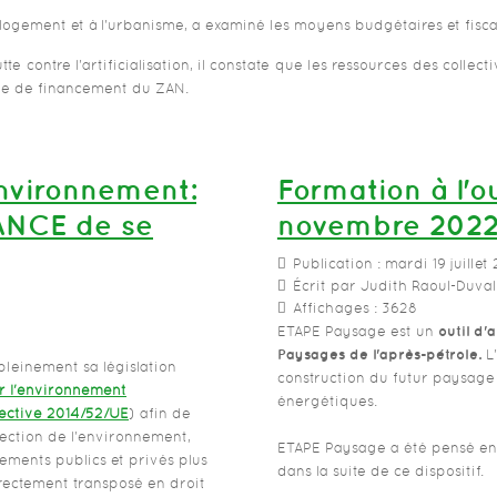
 logement et à l'urbanisme, a examiné les moyens budgétaires et fiscau
lutte contre l'artificialisation, il constate que les ressources des collec
èle de financement du ZAN.
environnement:
Formation à l'o
ANCE de se
novembre 202
Publication : mardi 19 juillet 
Écrit par Judith Raoul-Duval
Affichages : 3628
ETAPE Paysage est un
outil d'
Paysages de l'après-pétrole.
L
 pleinement sa législation
construction du futur paysage 
ur l'environnement
énergétiques.
rective 2014/52/UE
) afin de
tection de l'environnement,
ETAPE Paysage a été pensé en c
ements publics et privés plus
dans la suite de ce dispositif.
rrectement transposé en droit