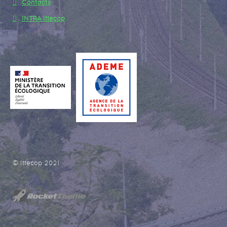
Contacts
INTRA Ittecop
© Ittecop 2021