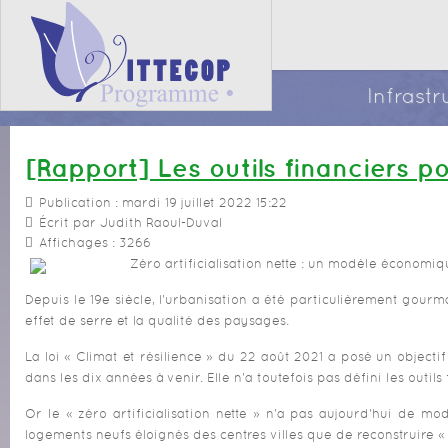
Infrast
[Rapport] Les outils financiers pou
Publication : mardi 19 juillet 2022 15:22
Écrit par Judith Raoul-Duval
Affichages : 3266
Zéro artificialisation nette : un modèle économiq
Depuis le 19e siècle, l'urbanisation a été particulièrement gou
effet de serre et la qualité des paysages.
La loi « Climat et résilience » du 22 août 2021 a posé un objecti
dans les dix années à venir. Elle n'a toutefois pas défini les outils 
Or le « zéro artificialisation nette » n'a pas aujourd'hui de m
logements neufs éloignés des centres villes que de reconstruire « la 