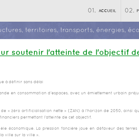
ACCUEIL
ructures, territoires, transports, énergies, 
r soutenir l'atteinte de l'objectif de
ue à définir sans délai
rmande en consommation d'espaces, avec un émiettement urbain préjud
f de « zéro artificialisation nette » (ZAN) à l'horizon de 2050, ain
financiers permettant l'atteinte de cet objectif.
odèle économique. La pression foncière joue en défaveur des terres n
ville sur la ville ».