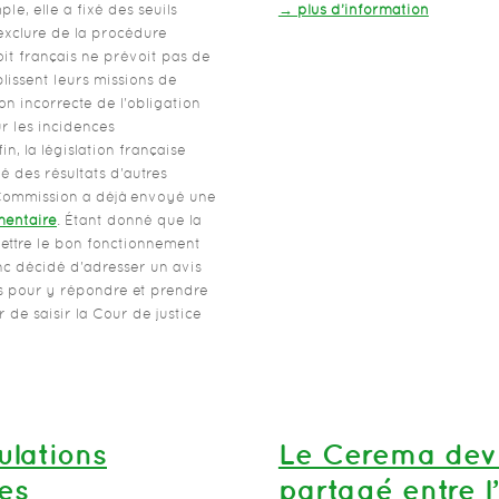
le, elle a fixé des seuils
→ plus d’information
exclure de la procédure
it français ne prévoit pas de
lissent leurs missions de
n incorrecte de l'obligation
ur les incidences
n, la législation française
é des résultats d'autres
 Commission a déjà envoyé une
mentaire
. Étant donné que la
ettre le bon fonctionnement
nc décidé d'adresser un avis
is pour y répondre et prendre
 de saisir la Cour de justice
ulations
Le Cerema devi
es
partagé entre l’