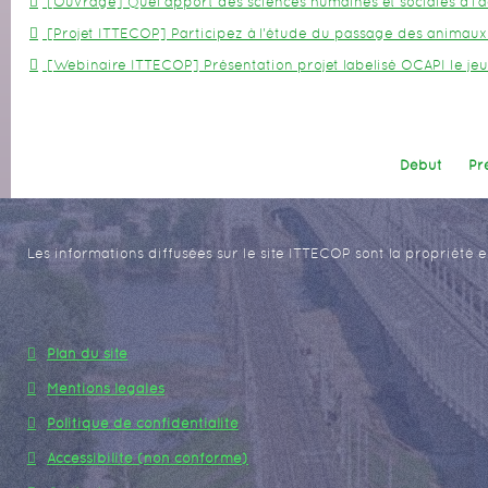
[Ouvrage] Quel apport des sciences humaines et sociales à l
[Projet ITTECOP] Participez à l'étude du passage des animaux 
[Webinaire ITTECOP] Présentation projet labelisé OCAPI le je
Début
Pr
Les informations diffusées sur le site ITTECOP sont la propriété e
Plan du site
Mentions légales
Politique de confidentialité
Accessibilité (non conforme)