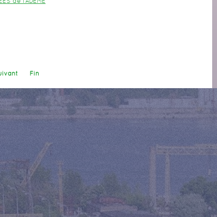
EES de l’ADEME
uivant
Fin