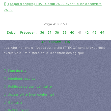
[Appel à projets] FRB - Cesab 2020 avant le 1er décembre
2020
Page 41 sur 53
Début
Précédent
36
37
38
39
40
41
42
43
44
45
Suivant
Fin
Les informations diffusées sur le site ITTECOP sont la propriété
exclusive du ministère de la Transition écologique.
Plan du site
Mentions légales
Politique de confidentialité
Accessibilité (non conforme)
Contacts
INTRA Ittecop